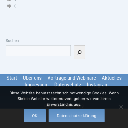
0
Suchen
Start
Über uns
Vorträge und Webinare
Aktuelles
Impressum
Datenschutz
Instagram
Diese Website benutzt technisch notwendige Cookies. Wenn
Berliner Gesellschaft für Parodontologie e.V.
© 2026
.
Sie die Website weiter nutzen, gehen wir von Ihrem
Einverständnis aus.
Datenschutzerklärung
OK
Datenschutzerklärung