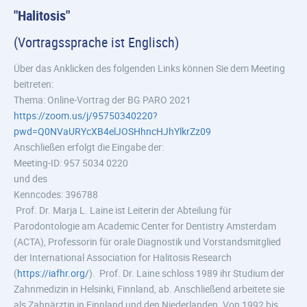
"Halitosis"
(Vortragssprache ist Englisch)
Über das Anklicken des folgenden Links können Sie dem Meeting
beitreten:
Thema: Online-Vortrag der BG PARO 2021
https://zoom.us/j/95750340220?
pwd=Q0NVaURYcXB4elJOSHhncHJhYlkrZz09
Anschließen erfolgt die Eingabe der:
Meeting-ID: 957 5034 0220
und des
Kenncodes: 396788
Prof. Dr. Marja L. Laine ist Leiterin der Abteilung für
Parodontologie am Academic Center for Dentistry Amsterdam
(ACTA), Professorin für orale Diagnostik und Vorstandsmitglied
der International Association for Halitosis Research
(
https://iafhr.org/
). Prof. Dr. Laine schloss 1989 ihr Studium der
Zahnmedizin in Helsinki, Finnland, ab. Anschließend arbeitete sie
als Zahnärztin in Finnland und den Niederlanden. Von 1992 bis