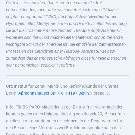
Protein zerschneiden. Dabei entstehen dann die drei
entscheidenden, mehr oder weniger übel riechenden "Volatile
sulphur compounds" (VSC), flüchtige Schwefelverbindungen:
Hydrogensulfid, Methymercaptan und Dimethylsulfid. Ferner ging
sie auf die ursachenentsprechenden Therapiemöglichkeiten ein,
wobei ein sich "bewusst machen einer Halitosis" schon der erste,
wichtigste Schritt der Therapie ist. Sie empfahl der zahnärztlichen
Profession das Einrichten einer Halitose-Sprechstunde bzw.
zumindest das anamnestische Abfragen diese für viele Menschen
sehr persönlichen, sozialen Problems.
Ort: Institut für Zahn-, Mund- und Kieferheilkunde der Charité
Berlin,
Aßmannshauser Str. 4-6, 14197 Berlin
, Hörsaal 3.
Info: Für BG PARO-Mitglieder ist der Eintritt frei, Nichtmitglieder
können gegen einen Unkostenbeitrag von derzeit 20,- € ebenfalls
an diesen Veranstaltungen teilnehmen. In der Regel werden für
den Besuch eines Vortrags zwei Fortbildungspunkte nach den
Richtlinien der Bundeszahnärztekammer vergeben. Wenn Sie