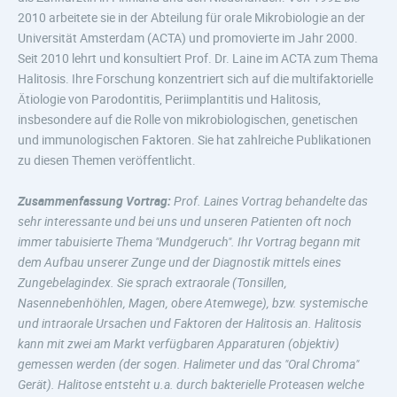
2010 arbeitete sie in der Abteilung für orale Mikrobiologie an der
Universität Amsterdam (ACTA) und promovierte im Jahr 2000.
Seit 2010 lehrt und konsultiert Prof. Dr. Laine im ACTA zum Thema
Halitosis. Ihre Forschung konzentriert sich auf die multifaktorielle
Ätiologie von Parodontitis, Periimplantitis und Halitosis,
insbesondere auf die Rolle von mikrobiologischen, genetischen
und immunologischen Faktoren. Sie hat zahlreiche Publikationen
zu diesen Themen veröffentlicht.
Zusammenfassung Vortrag:
Prof. Laines Vortrag behandelte das
sehr interessante und bei uns und unseren Patienten oft noch
immer tabuisierte Thema "Mundgeruch". Ihr Vortrag begann mit
dem Aufbau unserer Zunge und der Diagnostik mittels eines
Zungebelagindex. Sie sprach extraorale (Tonsillen,
Nasennebenhöhlen, Magen, obere Atemwege), bzw. systemische
und intraorale Ursachen und Faktoren der Halitosis an. Halitosis
kann mit zwei am Markt verfügbaren Apparaturen (objektiv)
gemessen werden (der sogen. Halimeter und das "Oral Chroma"
Gerät). Halitose entsteht u.a. durch bakterielle Proteasen welche