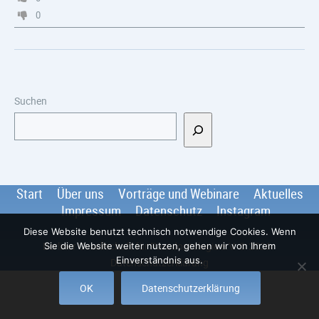
0
Suchen
Start
Über uns
Vorträge und Webinare
Aktuelles
Impressum
Datenschutz
Instagram
Diese Website benutzt technisch notwendige Cookies. Wenn
Berliner Gesellschaft für Parodontologie e.V.
© 2026
.
Sie die Website weiter nutzen, gehen wir von Ihrem
Einverständnis aus.
Datenschutzerklärung
OK
Datenschutzerklärung