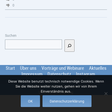
0
Suchen
Start
Über uns
Vorträge und Webinare
Aktuelles
Impressum
Datenschutz
Instagram
Diese Website benutzt technisch notwendige Cookies. Wenn
Berliner Gesellschaft für Parodontologie e.V.
© 2026
.
Sie die Website weiter nutzen, gehen wir von Ihrem
Einverständnis aus.
Datenschutzerklärung
OK
Datenschutzerklärung