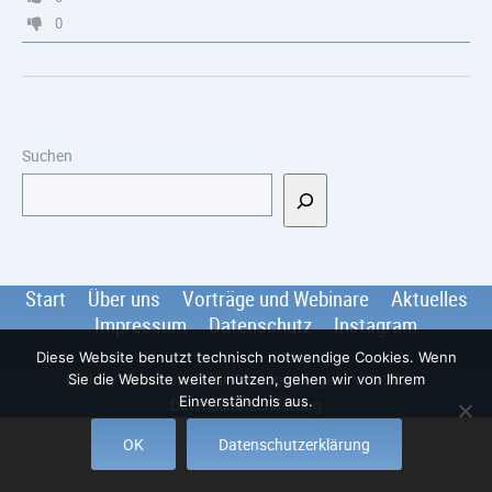
0
Suchen
Start
Über uns
Vorträge und Webinare
Aktuelles
Impressum
Datenschutz
Instagram
Diese Website benutzt technisch notwendige Cookies. Wenn
Berliner Gesellschaft für Parodontologie e.V.
© 2026
.
Sie die Website weiter nutzen, gehen wir von Ihrem
Einverständnis aus.
Datenschutzerklärung
OK
Datenschutzerklärung