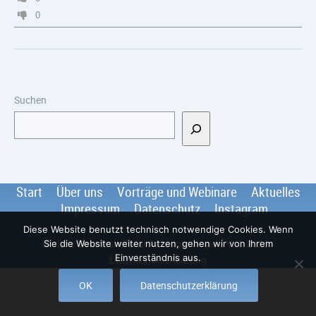
0
Suchen
Start
Über uns
Vorträge und Webinare
Aktuelles
Impressum
Datenschutz
Instagram
Diese Website benutzt technisch notwendige Cookies. Wenn
Berliner Gesellschaft für Parodontologie e.V.
© 2026
.
Sie die Website weiter nutzen, gehen wir von Ihrem
Einverständnis aus.
Datenschutzerklärung
OK
Datenschutzerklärung