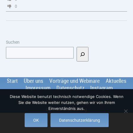
0
Suchen
Start
Über uns
Vorträge und Webinare
Aktuelles
Impressum
Datenschutz
Instagram
Diese Website benutzt technisch notwendige Cookies. Wenn
Berliner Gesellschaft für Parodontologie e.V.
© 2026
.
Sie die Website weiter nutzen, gehen wir von Ihrem
Einverständnis aus.
Datenschutzerklärung
OK
Datenschutzerklärung